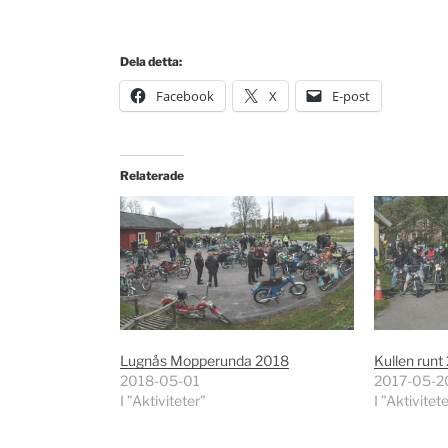
Dela detta:
Facebook
X
E-post
Relaterade
Lugnås Mopperunda 2018
Kullen runt
2018-05-01
2017-05-2
I ”Aktiviteter”
I ”Aktivitet