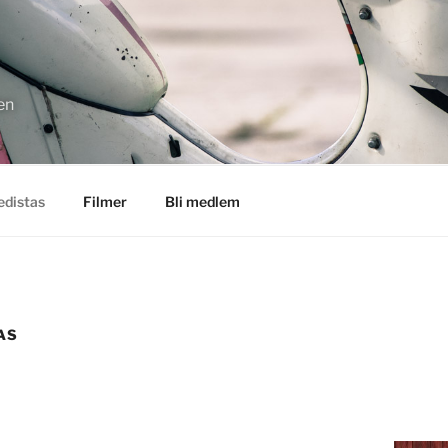
en
distas
Filmer
Bli medlem
AS