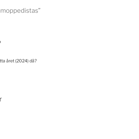
m moppedistas”
9
tta året (2024) då?
r