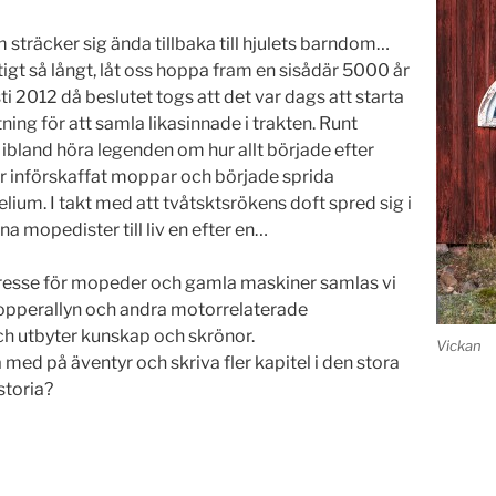
 sträcker sig ända tillbaka till hjulets barndom…
tigt så långt, låt oss hoppa fram en sisådär 5000 år
sti 2012 då beslutet togs att det var dags att starta
ing för att samla likasinnade i trakten. Runt
ibland höra legenden om hur allt började efter
r införskaffat moppar och började sprida
ium. I takt med att tvåtsktsrökens doft spred sig i
a mopedister till liv en efter en…
tresse för mopeder och gamla maskiner samlas vi
mopperallyn och andra motorrelaterade
 utbyter kunskap och skrönor.
Vickan
 med på äventyr och skriva fler kapitel i den stora
storia?