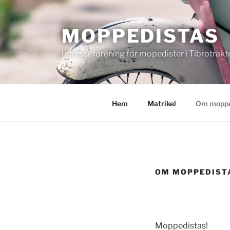
Hoppa
till
MOPPEDISTAS
innehåll
Intresseförening för mopedister i Tibrotrakt
Hem
Matrikel
Om moppe
OM MOPPEDIST
Moppedistas!