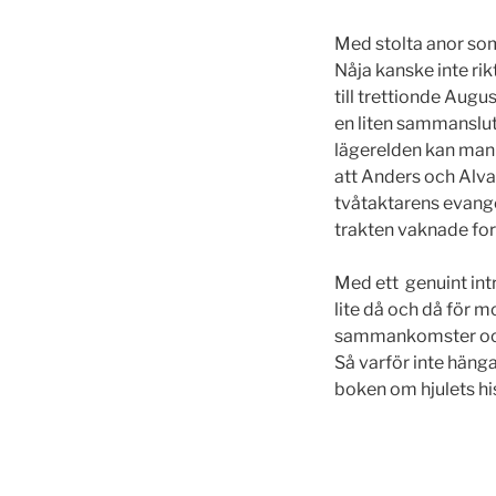
Med stolta anor som
Nåja kanske inte rik
till trettionde Augu
en liten sammanslutn
lägerelden kan man 
att Anders och Alva
tvåtaktarens evangel
trakten vaknade forn
Med ett genuint in
lite då och då för 
sammankomster och
Så varför inte hänga
boken om hjulets hi