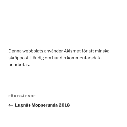
Denna webbplats använder Akismet för att minska
skräppost.
Lär dig om hur din kommentarsdata
bearbetas
.
Inläggsnavigering
Föregående
FÖREGÅENDE
inlägg
Lugnås Mopperunda 2018