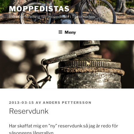
Hoppa
MOPPEDISTAS
till
Intresseförening för mopedister i Tibrotrakten
innehåll
Meny
PUBLICERAT
2013-03-15
AV
ANDERS PETTERSSON
Reservdunk
Har skaffat mig en ”ny” reservdunk så jag är redo för
säsongens långrallyn.