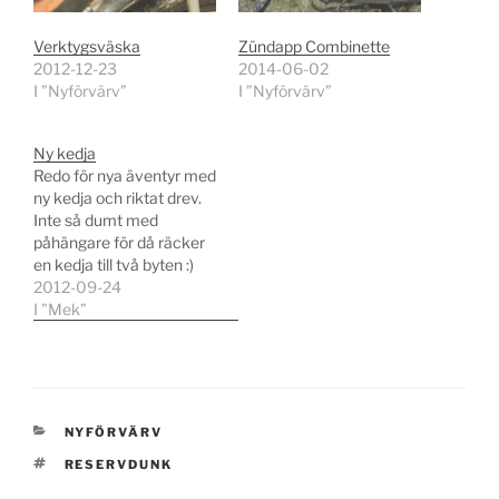
Verktygsväska
Zündapp Combinette
2012-12-23
2014-06-02
I ”Nyförvärv”
I ”Nyförvärv”
Ny kedja
Redo för nya äventyr med
ny kedja och riktat drev.
Inte så dumt med
påhängare för då räcker
en kedja till två byten :)
2012-09-24
I ”Mek”
KATEGORIER
NYFÖRVÄRV
TAGGAR
RESERVDUNK