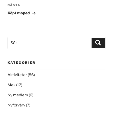
Nästa
NÄSTA
inlägg
Köpt moped
Sök
Sök
efter:
KATEGORIER
Aktiviteter
(86)
Mek
(12)
Ny medlem
(6)
Nyförvärv
(7)