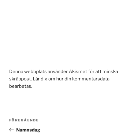
Denna webbplats använder Akismet för att minska
skräppost.
Lär dig om hur din kommentarsdata
bearbetas
.
Inläggsnavigering
Föregående
FÖREGÅENDE
inlägg
Namnsdag