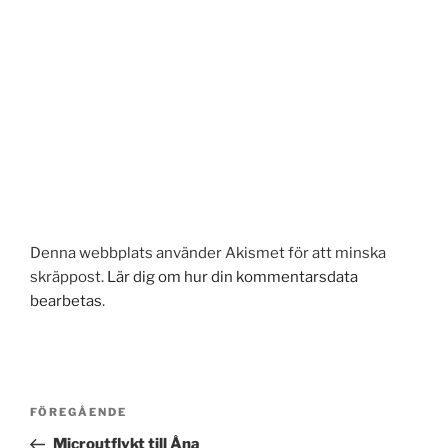
Denna webbplats använder Akismet för att minska
skräppost.
Lär dig om hur din kommentarsdata
bearbetas
.
Inläggsnavigering
Föregående
FÖREGÅENDE
inlägg
Microutflykt till Åna