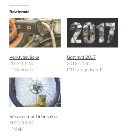
Relaterade
Verktygsväska
Gott nytt 2017
2012-12-23
2016-12-31
I ”Nyförvärv”
I ”Okategoriserat”
Service inför Odensåker
2012-09-01
I ”Mek”