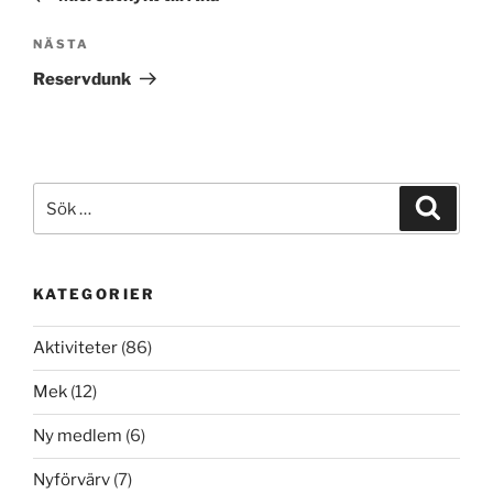
Nästa
NÄSTA
inlägg
Reservdunk
Sök
Sök
efter:
KATEGORIER
Aktiviteter
(86)
Mek
(12)
Ny medlem
(6)
Nyförvärv
(7)