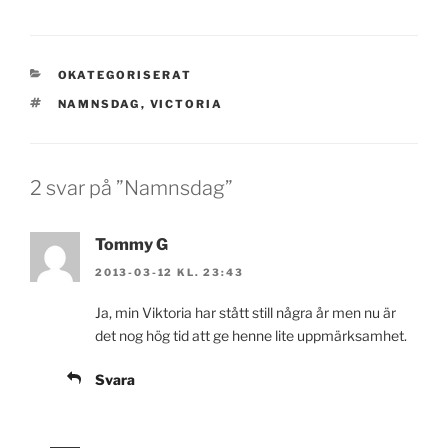
KATEGORIER
OKATEGORISERAT
TAGGAR
NAMNSDAG
,
VICTORIA
2 svar på ”Namnsdag”
Tommy G
2013-03-12 KL. 23:43
Ja, min Viktoria har stått still några år men nu är
det nog hög tid att ge henne lite uppmärksamhet.
Svara