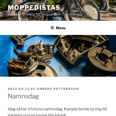
Hoppa
MOPPEDISTAS
till
Intresseförening för mopedister i Tibrotrakten
innehåll
Meny
PUBLICERAT
2013-03-12
AV
ANDERS PETTERSSON
Namnsdag
Idag så har Victoria namnsdag. Kanske borde ta mig till
garaget och ge henne lite kärlek.