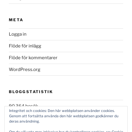
META
Logga in
Flöde för inlägg
Flöde för kommentarer
WordPress.org
BLOGGSTATISTIK
90 364 besök
Integritet och cookies: Den här webbplatsen använder cookies.
Genom att fortsätta använda den här webbplatsen godkänner du
deras användning.
Om du vill veta mer, inklusive hur du kontrollerar cookies, se:
Cookie-