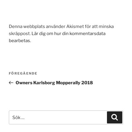
Denna webbplats använder Akismet för att minska
skräppost.
Lär dig om hur din kommentarsdata
bearbetas
.
Inläggsnavigering
Föregående
FÖREGÅENDE
inlägg
Owners Karlsborg Mopperally 2018
Sök
Sök
efter: