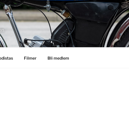
en
distas
Filmer
Bli medlem