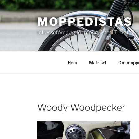
Hoppa
till
MOPPEDISTAS
innehåll
Intresseförening för mopedister i Tibrotrakt
Hem
Matrikel
Om moppe
Woody Woodpecker