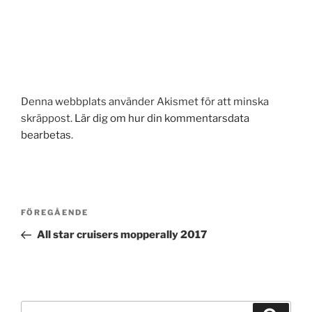
Denna webbplats använder Akismet för att minska
skräppost.
Lär dig om hur din kommentarsdata
bearbetas
.
Inläggsnavigering
Föregående
FÖREGÅENDE
inlägg
All star cruisers mopperally 2017
Sök