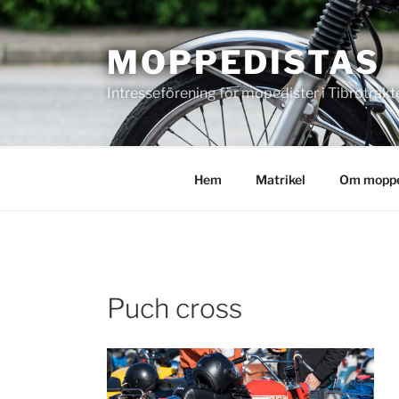
Hoppa
till
MOPPEDISTAS
innehåll
Intresseförening för mopedister i Tibrotrakt
Hem
Matrikel
Om moppe
Puch cross