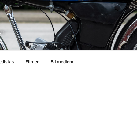
en
distas
Filmer
Bli medlem