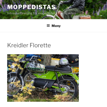
Hoppa
MOPPEDISTAS
till
Intresseförening för mopedister i Tibrotrakten
innehåll
Meny
Kreidler Florette