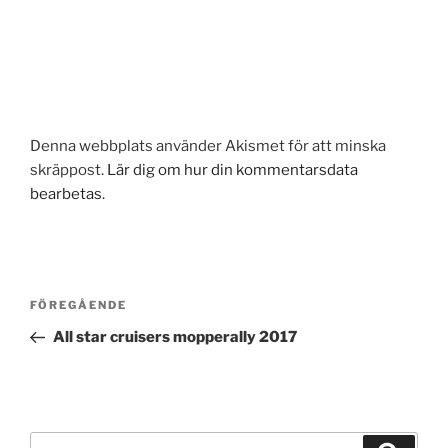
Denna webbplats använder Akismet för att minska
skräppost.
Lär dig om hur din kommentarsdata
bearbetas
.
Inläggsnavigering
Föregående
FÖREGÅENDE
inlägg
All star cruisers mopperally 2017
Sök