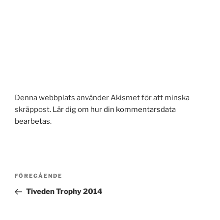
Denna webbplats använder Akismet för att minska
skräppost.
Lär dig om hur din kommentarsdata
bearbetas
.
Inläggsnavigering
Föregående
FÖREGÅENDE
inlägg
Tiveden Trophy 2014