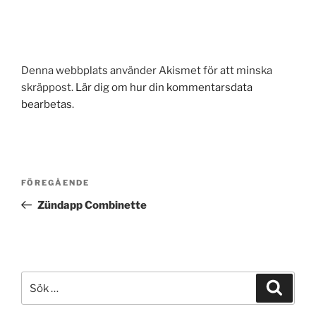
Denna webbplats använder Akismet för att minska
skräppost.
Lär dig om hur din kommentarsdata
bearbetas
.
Inläggsnavigering
Föregående
FÖREGÅENDE
inlägg
Zündapp Combinette
Sök
Sök
efter: