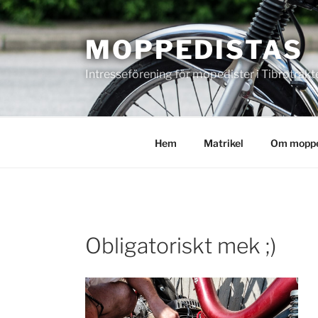
Hoppa
till
MOPPEDISTAS
innehåll
Intresseförening för mopedister i Tibrotrakt
Hem
Matrikel
Om moppe
Obligatoriskt mek ;)