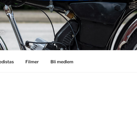
en
distas
Filmer
Bli medlem