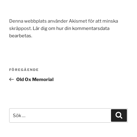
Denna webbplats använder Akismet för att minska
skräppost.
Lär dig om hur din kommentarsdata
bearbetas
.
Inläggsnavigering
Föregående
FÖREGÅENDE
inlägg
Old Ox Memorial
Sök
Sök
efter: