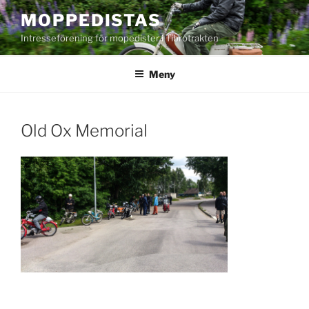
Hoppa
MOPPEDISTAS
till
Intresseförening för mopedister i Tibrotrakten
innehåll
Meny
Old Ox Memorial