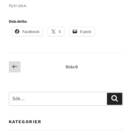
Nytt däck.
Dela detta:
Facebook
X
E-post
Sidnumrering
Föregående
Sida
6
sida
för
inlägg
Sök
Sök
efter:
KATEGORIER