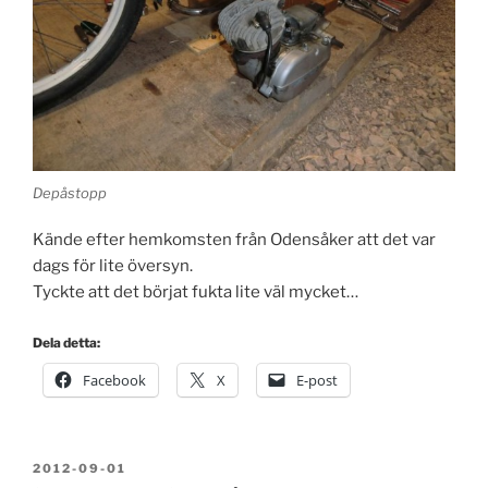
Depåstopp
Kände efter hemkomsten från Odensåker att det var
dags för lite översyn.
Tyckte att det börjat fukta lite väl mycket…
Dela detta:
Facebook
X
E-post
PUBLICERAT
2012-09-01