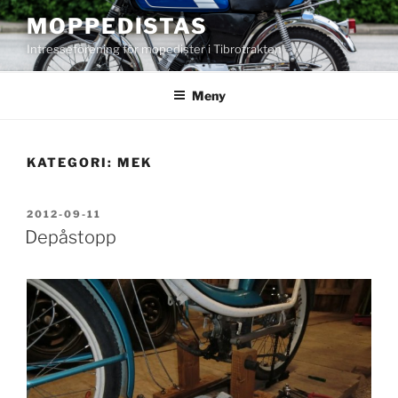
Hoppa
MOPPEDISTAS
till
Intresseförening för mopedister i Tibrotrakten
innehåll
Meny
KATEGORI:
MEK
PUBLICERAT
2012-09-11
Depåstopp